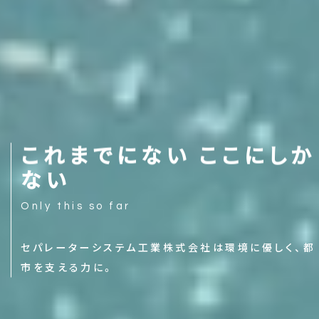
こ
れ
ま
で
に
な
い
こ
こ
に
し
か
な
い